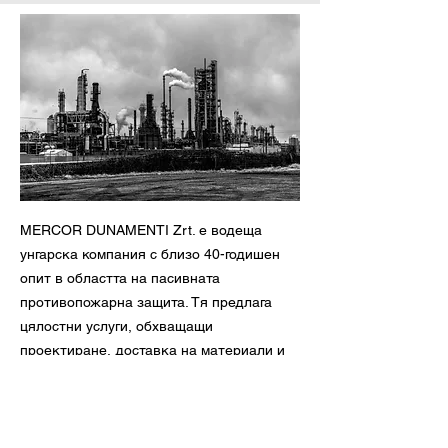
MERCOR DUNAMENTI Zrt. е водеща
унгарска компания с близо 40-годишен
опит в областта на пасивната
противопожарна защита. Тя предлага
цялостни услуги, обхващащи
проектиране, доставка на материали и
изпълнение на проекти до ключ.
Продуктовото портфолио на
компанията включва широка гама от
решения за защита на стоманени,