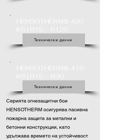
HENSOTHERM® 420
KS | R15 – R120
Технически данни
HENSOTHERM® 410
KS | R15 – R90
Технически данни
Серията огнезащитни бои
HENSOTHERM осигурява пасивна
пожарна защита за метални и
бетонни конструкции, като
удължава времето на устойчивост