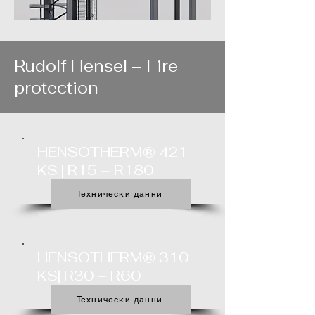
Rudolf Hensel – Fire
protection
HENSOTHERM® 421
KS | R15 – R180
Технически данни
HENSOTHERM® 310
KS| R30 – R60​
Технически данни